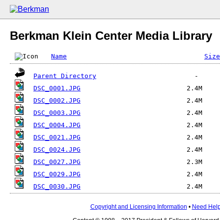
Berkman Klein Center Media Library
Name
Size
Parent Directory
DSC_0001.JPG
DSC_0002.JPG
DSC_0003.JPG
DSC_0004.JPG
DSC_0021.JPG
DSC_0024.JPG
DSC_0027.JPG
DSC_0029.JPG
DSC_0030.JPG
Copyright and Licensing Information
•
Need Hel